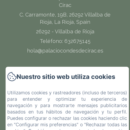
Cirac
C. Carramonte, 19B, 26292 Villalba de
Rioja, La Rioja, Spain
26292 - Villalba de Rioja
Teléfono: 632675145
hola@palaciocondesdecirac.es
Nuestro sitio web utiliza cookies
Inicio
Utilizamos cookies y rastreadores (incluso de terceros)
Habitaciones
para entender y optimizar tu experiencia de
navegación y para mostrarte mensajes publicitarios
Contacto
basados en tus hábitos de navegación y tu perfil.
Puedes configurar o rechazar las cookies haciendo clic
en "Configurar mis preferencias" o "Rechazar todas las
EN
FR
ES