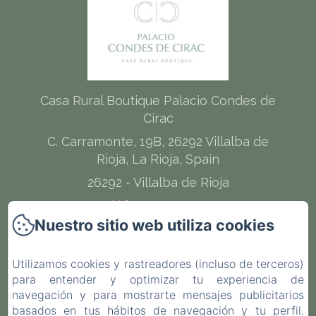
Casa Rural Boutique Palacio Condes de
Cirac
C. Carramonte, 19B, 26292 Villalba de
Rioja, La Rioja, Spain
26292 - Villalba de Rioja
Teléfono: 632675145
Nuestro sitio web utiliza cookies
hola@palaciocondesdecirac.es
Utilizamos cookies y rastreadores (incluso de terceros)
para entender y optimizar tu experiencia de
navegación y para mostrarte mensajes publicitarios
Inicio
basados en tus hábitos de navegación y tu perfil.