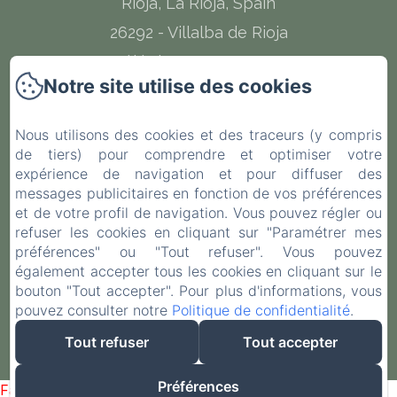
Rioja, La Rioja, Spain
26292 - Villalba de Rioja
Téléphone: 632675145
Notre site utilise des cookies
hola@palaciocondesdecirac.es
Nous utilisons des cookies et des traceurs (y compris
de tiers) pour comprendre et optimiser votre
expérience de navigation et pour diffuser des
Accueil
messages publicitaires en fonction de vos préférences
et de votre profil de navigation. Vous pouvez régler ou
Chambres
refuser les cookies en cliquant sur "Paramétrer mes
préférences" ou "Tout refuser". Vous pouvez
Contact
également accepter tous les cookies en cliquant sur le
bouton "Tout accepter". Pour plus d'informations, vous
pouvez consulter notre
Politique de confidentialité
.
EN
FR
ES
Tout refuser
Tout accepter
Créé par Amenitiz
Préférences
Failed to load BookingEngine/index: Loading chunk 1322